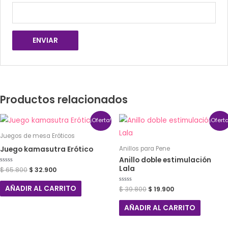
Productos relacionados
¡Oferta!
¡Ofert
Juegos de mesa Eróticos
Juego kamasutra Erótico
Anillos para Pene
Anillo doble estimulación
Lala
Valorado
$
65.800
$
32.900
con
0
de
AÑADIR AL CARRITO
Valorado
$
39.800
$
19.900
5
con
0
de
AÑADIR AL CARRITO
5