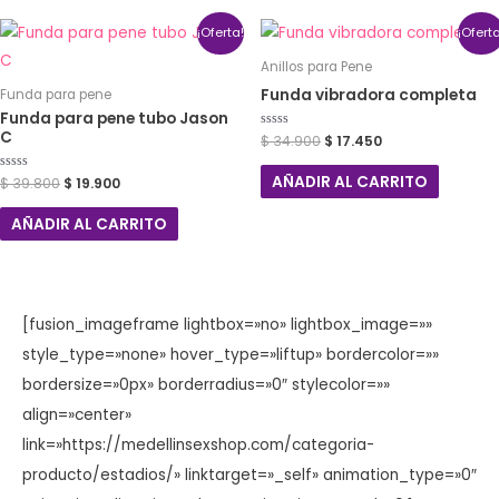
¡Oferta!
¡Ofert
Anillos para Pene
Funda vibradora completa
Funda para pene
Funda para pene tubo Jason
C
Valorado
$
34.900
$
17.450
con
0
de
AÑADIR AL CARRITO
Valorado
$
39.800
$
19.900
5
con
0
de
AÑADIR AL CARRITO
5
[fusion_imageframe lightbox=»no» lightbox_image=»»
style_type=»none» hover_type=»liftup» bordercolor=»»
bordersize=»0px» borderradius=»0″ stylecolor=»»
align=»center»
link=»https://medellinsexshop.com/categoria-
producto/estadios/» linktarget=»_self» animation_type=»0″