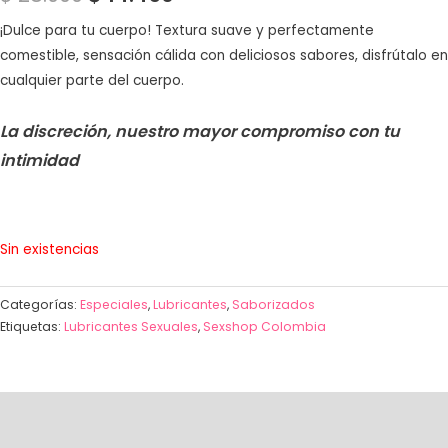
de 5 en
base a
valoración
¡Dulce para tu cuerpo! Textura suave y perfectamente
de un
comestible, sensación cálida con deliciosos sabores, disfrútalo en
cliente
cualquier parte del cuerpo.
La discreción, nuestro mayor compromiso con tu
intimidad
Sin existencias
Categorías:
Especiales
,
Lubricantes
,
Saborizados
Etiquetas:
Lubricantes Sexuales
,
Sexshop Colombia
Descripción