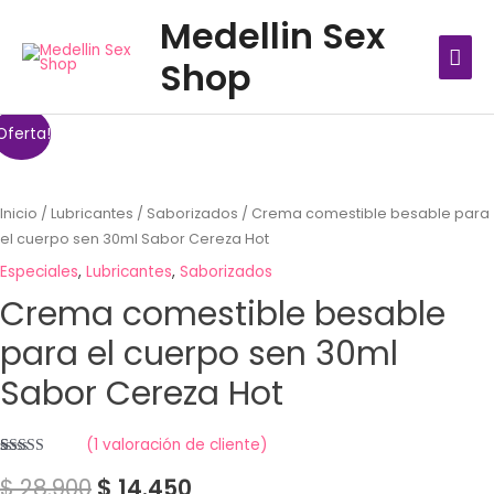
Ir
MEN
Medellin Sex
al
PRIN
Shop
contenido
Oferta!
Inicio
/
Lubricantes
/
Saborizados
/ Crema comestible besable para
el cuerpo sen 30ml Sabor Cereza Hot
Especiales
,
Lubricantes
,
Saborizados
Crema comestible besable
para el cuerpo sen 30ml
Sabor Cereza Hot
(
1
valoración de cliente)
Valorado
1
$
28.900
$
14.450
con
4.00