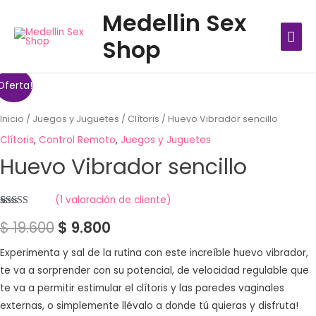
Ir
MEN
Medellin Sex
al
PRIN
Shop
contenido
Oferta!
Inicio
/
Juegos y Juguetes
/
Clítoris
/ Huevo Vibrador sencillo
Clítoris
,
Control Remoto
,
Juegos y Juguetes
Huevo Vibrador sencillo
(
1
valoración de cliente)
Valorado
1
$
19.600
$
9.800
con
5.00
de
5 en base a
valoración
de un cliente
Experimenta y sal de la rutina con este increíble huevo vibrador,
te va a sorprender con su potencial, de velocidad regulable que
te va a permitir estimular el clítoris y las paredes vaginales
externas, o simplemente llévalo a donde tú quieras y disfruta!