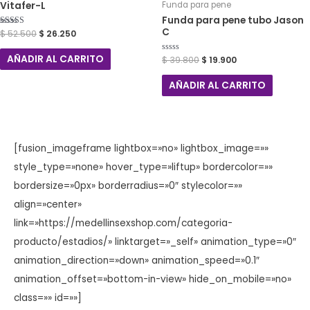
Vitafer-L
Funda para pene
Funda para pene tubo Jason
C
Valorado con
$
52.500
$
26.250
5.00
de 5
AÑADIR AL CARRITO
Valorado
$
39.800
$
19.900
con
0
de
AÑADIR AL CARRITO
5
[fusion_imageframe lightbox=»no» lightbox_image=»»
style_type=»none» hover_type=»liftup» bordercolor=»»
bordersize=»0px» borderradius=»0″ stylecolor=»»
align=»center»
link=»https://medellinsexshop.com/categoria-
producto/estadios/» linktarget=»_self» animation_type=»0″
animation_direction=»down» animation_speed=»0.1″
animation_offset=»bottom-in-view» hide_on_mobile=»no»
class=»» id=»»]