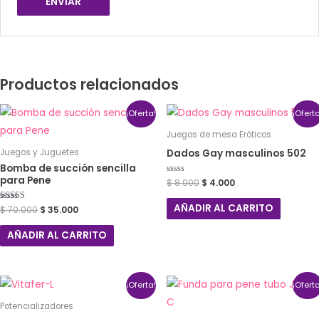
Productos relacionados
¡Oferta!
¡Ofert
Juegos de mesa Eróticos
Dados Gay masculinos 502
Juegos y Juguetes
Bomba de succión sencilla
para Pene
Valorado
$
8.000
$
4.000
con
0
de
AÑADIR AL CARRITO
Valorado con
$
70.000
$
35.000
5
5.00
de 5
AÑADIR AL CARRITO
¡Oferta!
¡Ofert
Potencializadores