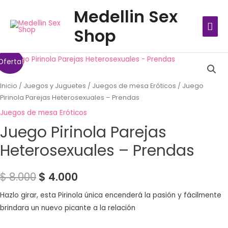
Ir
MEN
Medellin Sex
al
PRIN
Shop
contenido
Oferta!
Inicio
/
Juegos y Juguetes
/
Juegos de mesa Eróticos
/ Juego
Pirinola Parejas Heterosexuales – Prendas
Juegos de mesa Eróticos
Juego Pirinola Parejas
Heterosexuales – Prendas
$
8.000
$
4.000
Hazlo girar, esta Pirinola única encenderá la pasión y fácilmente
brindara un nuevo picante a la relación