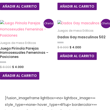
0
0
de
de
AÑADIR AL CARRITO
AÑADIR AL CARRITO
5
5
¡Oferta!
¡Ofert
Juegos de mesa Eróticos
Dados Gay masculinos 502
Juegos de mesa Eróticos
Valorado
$
8.000
$
4.000
Juego Pirinola Parejas
con
Homosexuales Femeninas –
0
de
AÑADIR AL CARRITO
Posiciones
5
Valorado
$
8.000
$
4.000
con
0
de
AÑADIR AL CARRITO
5
[fusion_imageframe lightbox=»no» lightbox_image=»»
style_type=»none» hover_type=»liftup» bordercolor=»»