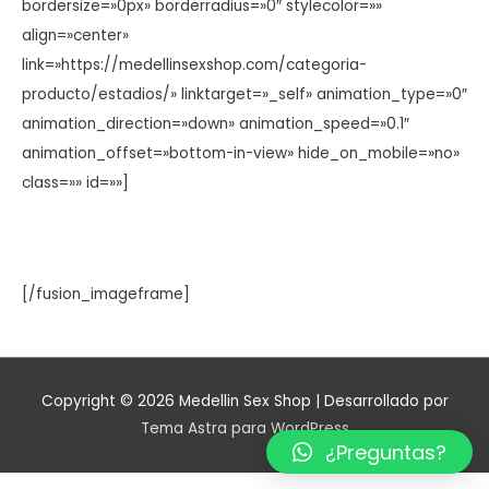
bordersize=»0px» borderradius=»0″ stylecolor=»»
align=»center»
link=»https://medellinsexshop.com/categoria-
producto/estadios/» linktarget=»_self» animation_type=»0″
animation_direction=»down» animation_speed=»0.1″
animation_offset=»bottom-in-view» hide_on_mobile=»no»
class=»» id=»»]
[/fusion_imageframe]
Copyright © 2026
Medellin Sex Shop
| Desarrollado por
Tema Astra para WordPress
¿Preguntas?