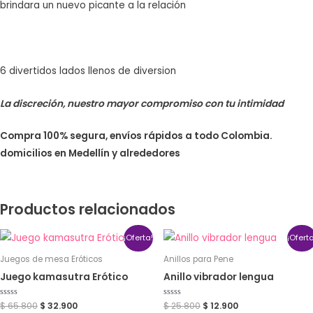
brindara un nuevo picante a la relación
6 divertidos lados llenos de diversion
La discreción, nuestro mayor compromiso con tu intimidad
Compra 100% segura, envíos rápidos a todo Colombia.
domicilios en Medellín y alrededores
Productos relacionados
¡Oferta!
¡Ofert
Juegos de mesa Eróticos
Anillos para Pene
Juego kamasutra Erótico
Anillo vibrador lengua
Valorado
$
65.800
$
32.900
Valorado
$
25.800
$
12.900
con
con