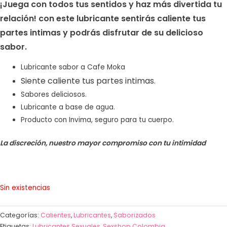
valoración
¡Juega con todos tus sentidos y haz más divertida tu
de un
cliente
relación! con este lubricante sentirás caliente tus
partes intimas y podrás disfrutar de su delicioso
sabor.
Lubricante sabor a Cafe Moka
Siente caliente tus partes intimas.
Sabores deliciosos.
Lubricante a base de agua.
Producto con Invima, seguro para tu cuerpo.
La discreción, nuestro mayor compromiso con tu intimidad
Sin existencias
Categorías:
Calientes
,
Lubricantes
,
Saborizados
Etiquetas:
Lubricantes Sexuales
,
Sexshop Colombia