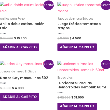
¡Oferta!
¡Ofert
Anillos para Pene
Juegos de mesa Eróticos
Anillo doble estimulación
Juego Erótico tomatodo
Lala
tragos
Valorado
$
39.800
$
19.900
Valorado
$
9.000
$
4.500
con
con
0
0
de
de
AÑADIR AL CARRITO
AÑADIR AL CARRITO
5
5
¡Oferta!
¡Ofert
Juegos de mesa Eróticos
Dados Gay masculinos 502
Especiales
Lubricante Para las
Hemorroides Hemolub 60ml
Valorado
$
8.000
$
4.000
con
0
de
AÑADIR AL CARRITO
Valorado
$
62.000
$
31.000
5
con
0
de
AÑADIR AL CARRITO
5