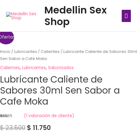
Ir
MEN
Medellin Sex
al
PRIN
Shop
contenido
Oferta!
Inicio
/
Lubricantes
/
Calientes
/ Lubricante Caliente de Sabores 30ml
Sen Sabor a Cafe Moka
Calientes
,
Lubricantes
,
Saborizados
Lubricante Caliente de
Sabores 30ml Sen Sabor a
Cafe Moka
(
1
valoración de cliente)
Valorado
1
$
23.500
$
11.750
con
4.00
de 5 en
base a