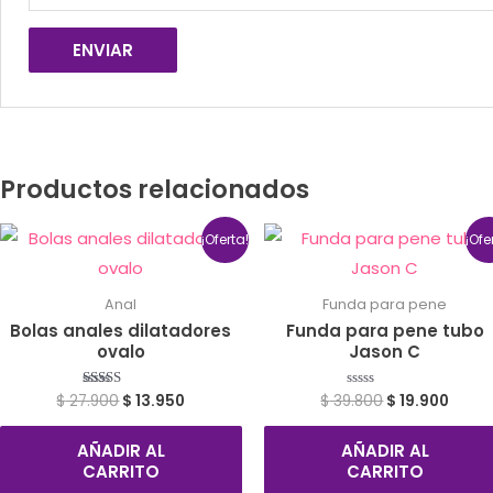
Productos relacionados
¡Oferta!
¡Ofe
Anal
Funda para pene
Bolas anales dilatadores
Funda para pene tubo
ovalo
Jason C
$
27.900
$
13.950
$
39.800
$
19.900
Valorado
Valorado
con
con
5.00
0
de 5
de
AÑADIR AL
AÑADIR AL
5
CARRITO
CARRITO