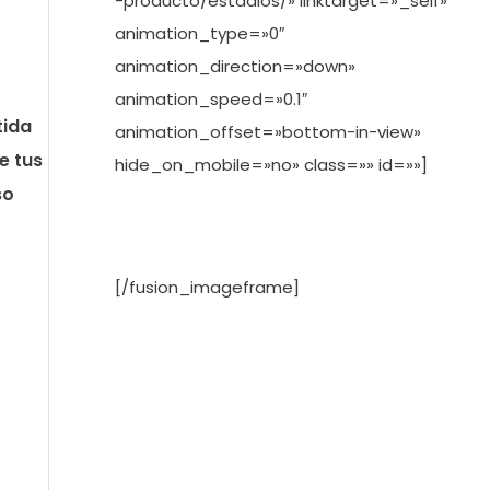
-producto/estadios/» linktarget=»_self»
animation_type=»0″
animation_direction=»down»
animation_speed=»0.1″
tida
animation_offset=»bottom-in-view»
e tus
hide_on_mobile=»no» class=»» id=»»]
so
[/fusion_imageframe]