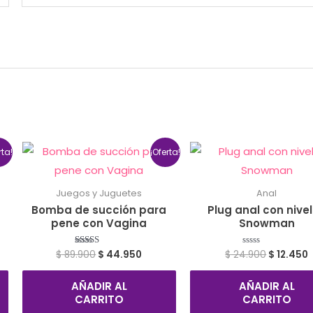
rta!
¡Oferta!
Juegos y Juguetes
Anal
Bomba de succión para
Plug anal con nive
pene con Vagina
Snowman
$
89.900
$
44.950
$
24.900
$
12.450
Valorado
Valorado
con
con
4.00
0
de 5
de
AÑADIR AL
AÑADIR AL
5
CARRITO
CARRITO