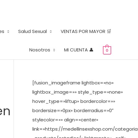
es
Salud Sexual
VENTAS POR MAYOR 🛒
Nosotros
MI CUENTA 👤
0
[fusion_imageframe lightbox=»no»
e
lightbox_image=»» style_type=»none»
hover_type=»liftup» bordercolor=»»
en
bordersize=»0px» borderradius=»0″
stylecolor=»» align=»center»
link=»https://medellinsexshop.com/categoria