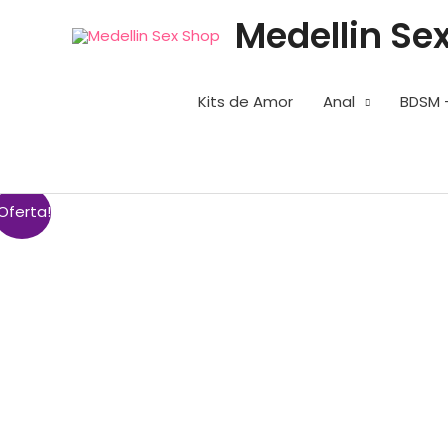
Ir
Medellin Se
al
contenido
Kits de Amor
Anal
BDSM 
Oferta!