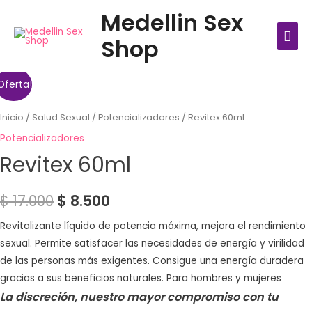
Ir
MEN
Medellin Sex
al
PRIN
Shop
contenido
Oferta!
Inicio
/
Salud Sexual
/
Potencializadores
/ Revitex 60ml
Potencializadores
Revitex 60ml
$
17.000
$
8.500
Revitalizante líquido de potencia máxima, mejora el rendimiento
sexual. Permite satisfacer las necesidades de energía y virilidad
de las personas más exigentes. Consigue una energía duradera
gracias a sus beneficios naturales. Para hombres y mujeres
La discreción, nuestro mayor compromiso con tu