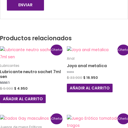
Productos relacionados
¡Oferta!
¡Ofert
Anal
Joya anal metalica
Lubricantes
Lubricante neutro sachet 7ml
sen
Valorado
$
33.900
$
16.950
con
0
de
AÑADIR AL CARRITO
Valorado con
$
9.900
$
4.950
5
5.00
de 5
AÑADIR AL CARRITO
¡Oferta!
¡Ofert
Juegos de mesa Eróticos