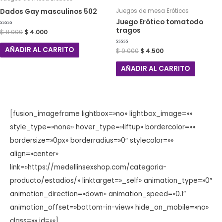
Dados Gay masculinos 502
Juegos de mesa Eróticos
Juego Erótico tomatodo
tragos
Valorado
$
8.000
$
4.000
con
0
de
AÑADIR AL CARRITO
Valorado
$
9.000
$
4.500
5
con
0
de
AÑADIR AL CARRITO
5
[fusion_imageframe lightbox=»no» lightbox_image=»»
style_type=»none» hover_type=»liftup» bordercolor=»»
bordersize=»0px» borderradius=»0″ stylecolor=»»
align=»center»
link=»https://medellinsexshop.com/categoria-
producto/estadios/» linktarget=»_self» animation_type=»0″
animation_direction=»down» animation_speed=»0.1″
animation_offset=»bottom-in-view» hide_on_mobile=»no»
class=»» id=»»]