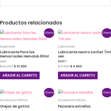
Productos relacionados
¡Oferta!
¡Ofert
Especiales
Lubricantes
Lubricante Para las
Lubricante neutro sachet 7ml
Hemorroides Hemolub 60ml
sen
Valorado
$
62.000
$
31.000
Valorado con
$
9.900
$
4.950
con
5.00
0
de 5
de
AÑADIR AL CARRITO
AÑADIR AL CARRITO
5
¡Oferta!
¡Ofert
Accesorios Eróticos
Accesorios Eróticos
Orejas de gatita
Pezonera estrellas