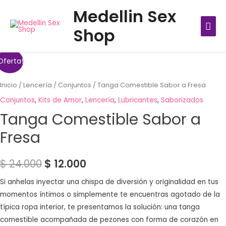
Ir
MEN
Medellin Sex
al
PRIN
Shop
contenido
Oferta!
Inicio
/
Lencería
/
Conjuntos
/ Tanga Comestible Sabor a Fresa
Conjuntos
,
Kits de Amor
,
Lencería
,
Lubricantes
,
Saborizados
Tanga Comestible Sabor a
Fresa
$
24.000
$
12.000
Si anhelas inyectar una chispa de diversión y originalidad en tus
momentos íntimos o simplemente te encuentras agotado de la
típica ropa interior, te presentamos la solución: una tanga
comestible acompañada de pezones con forma de corazón en