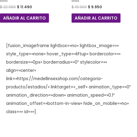
Valorado
$
22.980
$
11.490
Valorado
$
19.900
$
9.950
con
con
0
0
de
de
AÑADIR AL CARRITO
AÑADIR AL CARRITO
5
5
[fusion_imageframe lightbox=»no» lightbox_image=»»
style_type=»none» hover_type=»liftup» bordercolor=»»
bordersize=»0px» borderradius=»0″ stylecolor=»»
align=»center»
link=»https://medellinsexshop.com/categoria-
producto/estadios/» linktarget=»_self» animation_type=»0″
animation_direction=»down» animation_speed=»0.1″
animation_offset=»bottom-in-view» hide_on_mobile=»no»
class=»» id=»»]