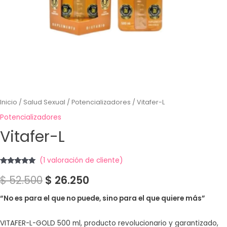
Inicio
/
Salud Sexual
/
Potencializadores
/ Vitafer-L
Potencializadores
Vitafer-L
(
1
valoración de cliente)
Valorado
1
$
52.500
$
26.250
con
5.00
de
5 en base a
valoración
de un cliente
“No es para el que no puede, sino para el que quiere más”
VITAFER-L-GOLD 500 ml, producto revolucionario y garantizado,