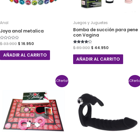
Anal
Juegos y Juguetes
Bomba de succión para pene
Joya anal metalica
con Vagina
Valorado
$
33.900
$
16.950
con
Valorado
$
89.900
$
44.950
0
con
de
4.00
AÑADIR AL CARRITO
5
de 5
AÑADIR AL CARRITO
¡Oferta!
¡Ofert