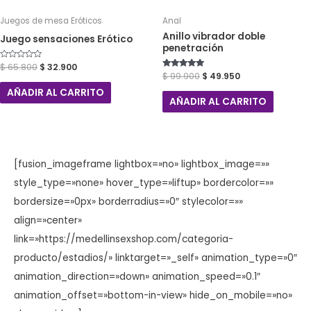
Juegos de mesa Eróticos
Anal
Anillo vibrador doble
Juego sensaciones Erótico
penetración
Valorado
$
65.800
$
32.900
con
Valorado con
$
99.900
$
49.950
0
5.00
de
de 5
AÑADIR AL CARRITO
5
AÑADIR AL CARRITO
[fusion_imageframe lightbox=»no» lightbox_image=»»
style_type=»none» hover_type=»liftup» bordercolor=»»
bordersize=»0px» borderradius=»0″ stylecolor=»»
align=»center»
link=»https://medellinsexshop.com/categoria-
producto/estadios/» linktarget=»_self» animation_type=»0″
animation_direction=»down» animation_speed=»0.1″
animation_offset=»bottom-in-view» hide_on_mobile=»no»