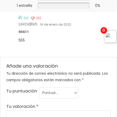
1 estrella
0%
(0)
(0)
UHOdllxh
14 de enero de 2023
0
Valorado
555
con
5
de 5
Añade una valoración
Tu dirección de correo electrónico no será publicada.
Los
campos obligatorios están marcados con
*
Tu puntuación
Tu valoración
*