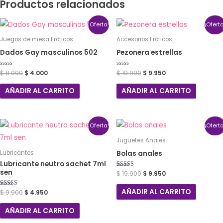
Productos relacionados
¡Oferta!
¡Ofert
Juegos de mesa Eróticos
Accesorios Eróticos
Dados Gay masculinos 502
Pezonera estrellas
Valorado
$
8.000
$
4.000
Valorado
$
19.900
$
9.950
con
con
0
0
de
de
AÑADIR AL CARRITO
AÑADIR AL CARRITO
5
5
¡Oferta!
¡Ofert
Juguetes Anales
Bolas anales
Lubricantes
Lubricante neutro sachet 7ml
sen
Valorado con
$
19.900
$
9.950
5.00
de 5
AÑADIR AL CARRITO
Valorado con
$
9.900
$
4.950
5.00
de 5
AÑADIR AL CARRITO