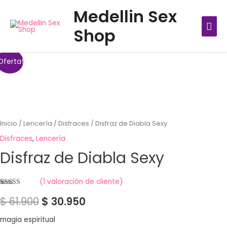
Ir
MEN
Medellin Sex
al
PRIN
Shop
contenido
Oferta!
Inicio
/
Lencería
/
Disfraces
/ Disfraz de Diabla Sexy
Disfraces
,
Lencería
Disfraz de Diabla Sexy
(
1
valoración de cliente)
Valorado
1
$
61.900
$
30.950
con
5.00
de
5 en base a
valoración
de un cliente
magia espiritual