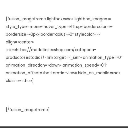
[fusion_imageframe lightbox=»no» lightbox_image=»»
style_type=»none» hover_type=»liftup» bordercolor=»»
bordersize=»0px» borderradius=»0″ stylecolor=»»
align=»center»
link=»https://medellinsexshop.com/categoria-
producto/estadios/» linktarget=»_self» animation_type=»0″
animation_direction=»down» animation_speed=»0.1″
animation_offset=»bottom-in-view» hide_on_mobile=»no»
class=»» id=»»]
[/fusion_imageframe]