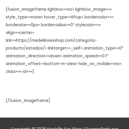
[fusion_imageframe lightbox=»no» lightbox_image=»»
style_type=»none» hover_type=»liftup» bordercolor=»»
bordersize=»0px» borderradius=»0″ stylecolor=»»
align=»center»
link=»https://medellinsexshop.com/categoria-
producto/estadios/» linktarget=»_self» animation_type=»0″
animation_direction=»down» animation_speed=»0.1″
animation_offset=»bottom-in-view» hide_on_mobile=»no»
class=»» id=»»]
[/fusion_imageframe]