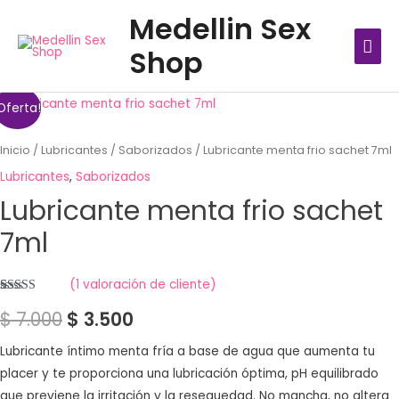
Ir
MEN
Medellin Sex
al
PRIN
Shop
contenido
Oferta!
Inicio
/
Lubricantes
/
Saborizados
/ Lubricante menta frio sachet 7ml
Lubricantes
,
Saborizados
Lubricante menta frio sachet
7ml
(
1
valoración de cliente)
Valorado
1
$
7.000
$
3.500
con
5.00
de
5 en base a
valoración
de un cliente
Lubricante íntimo menta fría a base de agua que aumenta tu
placer y te proporciona una lubricación óptima, pH equilibrado
que previene la irritación y la resequedad. No mancha, no altera