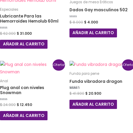
Juegos de mesa Eróticos
Dados Gay masculinos 502
Especiales
Lubricante Para las
Hemorroides Hemolub 60ml
Valorado
$
8.000
$
4.000
con
0
de
AÑADIR AL CARRITO
Valorado
$
62.000
$
31.000
5
con
0
de
AÑADIR AL CARRITO
5
¡Oferta!
¡Ofert
Funda para pene
Funda vibradora dragon
Anal
Plug anal con niveles
Snowman
Valorado con
$
41.800
$
20.900
5.00
de 5
AÑADIR AL CARRITO
Valorado
$
24.900
$
12.450
con
0
de
AÑADIR AL CARRITO
5